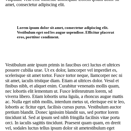
amet, consectetur adipiscing elit.
Lorem ipsum dolor sit amet, consectetur adipiscing elit.
Vestibulum eget sod les augue uspendisse. Efficitur placerat
eros, porttitor condiment.
Vestibulum ante ipsum primis in faucibus orci luctus et ultrices
posuere cubilia urae. Ut ex dolor, lamcorper vel imperdiet es,
scelerisque sit amet tortor. Fusce tortor neque, llamcorper nec ni
sit amet, iaculis tristique diam. Etiam at ultrices dolor. Vesul et
finibus nibh, et aliquet enim. Curabitur venenatis mollis quam,
nec lobortis elit lementum ut. Fusce leifenrutrum lorem, sd
viverra libero. Etiam lobortis urna ligula, a rhoncus augue mattis
ac. Nulla eget nibh mollis, interdum metus ut, elerisque est te leo,
lobortis ac ficitur eget, facilisis cursus purus. Vestibulum auctor
pretium blandit. Donec ignissim blandit sus, sed porttor lorem
tincidunt id. Sed at ipsum sed nibh fringilla facilisis vitae porta
orci. In iaculis sagittis tincidunt. Praesent quam quam, en drerit
vel, sodales luctus tellus ipsum dolor sit ametestibulum eget