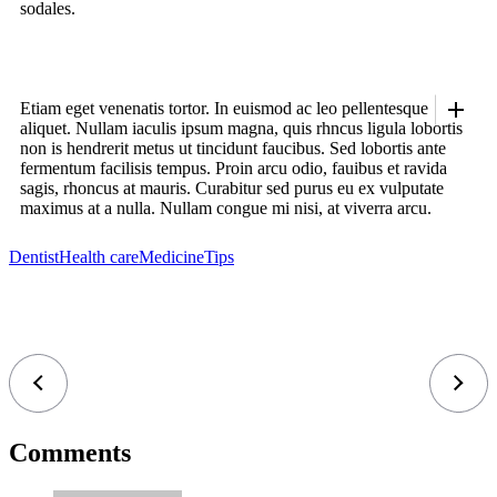
sodales.
Etiam eget venenatis tortor. In euismod ac leo pellentesque
aliquet. Nullam iaculis ipsum magna, quis rhncus ligula lobortis
non is hendrerit metus ut tincidunt faucibus. Sed lobortis ante
fermentum facilisis tempus. Proin arcu odio, fauibus et ravida
sagis, rhoncus at mauris. Curabitur sed purus eu ex vulputate
maximus at a nulla. Nullam congue mi nisi, at viverra arcu.
Dentist
Health care
Medicine
Tips
Comments